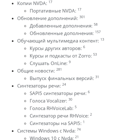
17
Копии NVDA:
17
Портативные NVDA:
301
Обновление дополнений:
58
Добавленные дополнения:
157
Обновленные дополнения:
13
Обучающий мультимедиа контент:
6
Курсы других авторов:
53
Курсы и подкасты от Zorro:
9
Слушать OnLine:
281
Общие новости:
31
Выпуск финальных версий:
24
Синтезаторы речи:
6
SAPI5 синтезаторы речи:
30
Голоса Vocalizer:
5
Голоса RHVoiceLab:
2
Синтезатор речи RHVoice:
1
Синтезаторы на SAPI5:
74
Системы Windows с Nvda:
21
Windows 10 с Nvda: