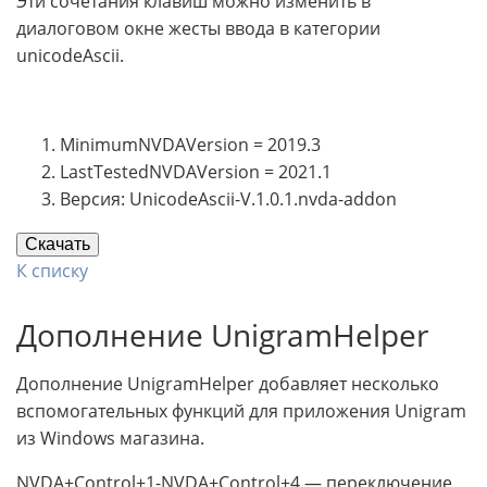
Эти сочетания клавиш можно изменить в
диалоговом окне жесты ввода в категории
unicodeAscii.
MinimumNVDAVersion = 2019.3
LastTestedNVDAVersion = 2021.1
Версия: UnicodeAscii-V.1.0.1.nvda-addon
Скачать
К списку
Дополнение UnigramHelper
Дополнение UnigramHelper добавляет несколько
вспомогательных функций для приложения Unigram
из Windows магазина.
NVDA+Control+1-NVDA+Control+4 — переключение