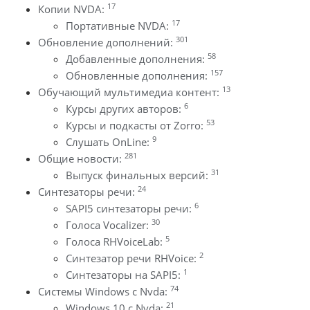
17
Копии NVDA:
17
Портативные NVDA:
301
Обновление дополнений:
58
Добавленные дополнения:
157
Обновленные дополнения:
13
Обучающий мультимедиа контент:
6
Курсы других авторов:
53
Курсы и подкасты от Zorro:
9
Слушать OnLine:
281
Общие новости:
31
Выпуск финальных версий:
24
Синтезаторы речи:
6
SAPI5 синтезаторы речи:
30
Голоса Vocalizer:
5
Голоса RHVoiceLab:
2
Синтезатор речи RHVoice:
1
Синтезаторы на SAPI5:
74
Системы Windows с Nvda:
21
Windows 10 с Nvda: