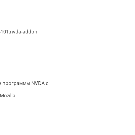
6101.nvda-addon
ие программы NVDA с
ozilla.