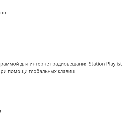
don
t
аммой для интернет радиовещания Station Playlist
а при помощи глобальных клавиш.
n