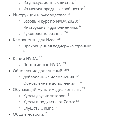
1
Из дискуссионных листов:
1
Из международных сообществ:
98
Инструкции и руководство:
16
Базовый курс по NVDA 2020:
45
Инструкции к дополнениям:
36
Руководство разные:
25
Компоненты для Nvda:
Прекращенная поддержка страниц:
6
17
Копии NVDA:
17
Портативные NVDA:
301
Обновление дополнений:
58
Добавленные дополнения:
157
Обновленные дополнения:
13
Обучающий мультимедиа контент:
6
Курсы других авторов:
53
Курсы и подкасты от Zorro:
9
Слушать OnLine:
281
Общие новости: