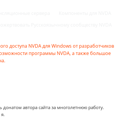
нсляционные сервера
Компоненты для NVDA
ожертвовать Русскоязычному сообществу NVDA
го доступа NVDA для Windows от разработчиков
возможности программы NVDA, а также большое
на.
ь донатом автора сайта за многолетнюю работу.
 я.