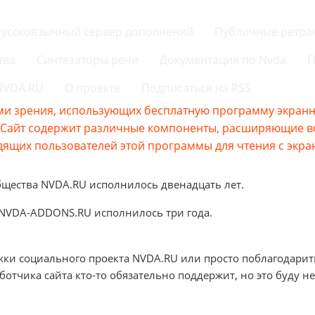
Русскоязычный сервер дополнений
Публичные ретра
тва
Синтезаторы речи
Документация по Nvda
П
 NVDA.RU
О проекте
Подписаться на RSS
и зрения, использующих бесплатную программу экранно
s.Сайт содержит различные компоненты, расширяющие 
ящих пользователей этой программы для чтения с экра
бщества NVDA.RU исполнилось двенадцать лет.
 NVDA-ADDONS.RU исполнилось три года.
жки социального проекта NVDA.RU или просто поблагодарит
аботчика сайта кто-то обязательно поддержит, но это буду не