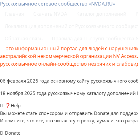
Русскоязычное сетевое сообщество «NVDA.RU»
Главная
Скачать NVDA
Каталог дополнений
Локализация дополнений от Русскоязычного сообщес
Обратная связь
Правила для ТГ-групп сообщества
— это информационный портал для людей с нарушениям
австралийской некоммерческой организации NV Acces
русскоязычное онлайн-сообщество незрячих и слабовид
06 февраля 2026 года основному сайту русскоязычного соо
18 ноября 2025 года русскоязычному каталогу дополнений
❓Help
Вы можете стать спонсором и отправить Donate для поддер
И помните, что все, кто читал эту строчку, думали, что разр
Donate