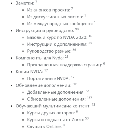
7
Заметки:
7
Из анонсов проекта:
1
Из дискуссионных листов:
1
Из международных сообществ:
98
Инструкции и руководство:
16
Базовый курс по NVDA 2020:
45
Инструкции к дополнениям:
36
Руководство разные:
25
Компоненты для Nvda:
6
Прекращенная поддержка страниц:
17
Копии NVDA:
17
Портативные NVDA:
301
Обновление дополнений:
58
Добавленные дополнения:
157
Обновленные дополнения:
13
Обучающий мультимедиа контент:
6
Курсы других авторов:
53
Курсы и подкасты от Zorro:
9
Слушать OnLine: