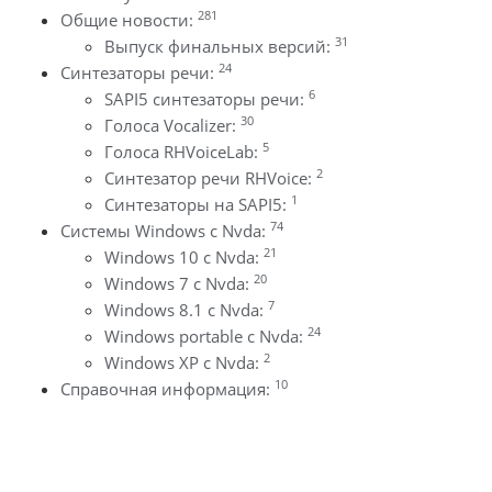
281
Общие новости:
31
Выпуск финальных версий:
24
Синтезаторы речи:
6
SAPI5 синтезаторы речи:
30
Голоса Vocalizer:
5
Голоса RHVoiceLab:
2
Синтезатор речи RHVoice:
1
Синтезаторы на SAPI5:
74
Системы Windows с Nvda:
21
Windows 10 с Nvda:
20
Windows 7 с Nvda:
7
Windows 8.1 с Nvda:
24
Windows portable с Nvda:
2
Windows XP с Nvda:
10
Справочная информация: