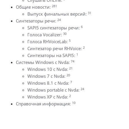
Слушать OnLine:
281
Общие новости:
31
Выпуск финальных версий:
24
Синтезаторы речи:
6
SAPI5 синтезаторы речи:
30
Голоса Vocalizer:
5
Голоса RHVoiceLab:
2
Синтезатор речи RHVoice:
1
Синтезаторы на SAPI5:
74
Системы Windows с Nvda:
21
Windows 10 с Nvda:
20
Windows 7 с Nvda:
7
Windows 8.1 с Nvda:
24
Windows portable с Nvda:
2
Windows XP с Nvda:
10
Справочная информация: