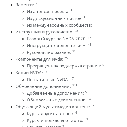
7
Заметки:
7
Из анонсов проекта:
1
Из дискуссионных листов:
1
Из международных сообществ:
98
Инструкции и руководство:
16
Базовый курс по NVDA 2020:
45
Инструкции к дополнениям:
36
Руководство разные:
25
Компоненты для Nvda:
6
Прекращенная поддержка страниц:
17
Копии NVDA:
17
Портативные NVDA:
301
Обновление дополнений:
58
Добавленные дополнения:
157
Обновленные дополнения:
13
Обучающий мультимедиа контент:
6
Курсы других авторов:
53
Курсы и подкасты от Zorro:
9