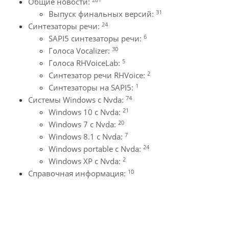
Общие новости:
31
Выпуск финальных версий:
24
Синтезаторы речи:
6
SAPI5 синтезаторы речи:
30
Голоса Vocalizer:
5
Голоса RHVoiceLab:
2
Синтезатор речи RHVoice:
1
Синтезаторы на SAPI5:
74
Системы Windows с Nvda:
21
Windows 10 с Nvda:
20
Windows 7 с Nvda:
7
Windows 8.1 с Nvda:
24
Windows portable с Nvda:
2
Windows XP с Nvda:
10
Справочная информация: