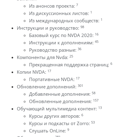
7
Из анонсов проекта:
1
Из дискуссионных листов:
1
Из международных сообществ:
98
Инструкции и руководство:
16
Базовый курс по NVDA 2020:
45
Инструкции к дополнениям:
36
Руководство разные:
25
Компоненты для Nvda:
6
Прекращенная поддержка страниц:
17
Копии NVDA:
17
Портативные NVDA:
301
Обновление дополнений:
58
Добавленные дополнения:
157
Обновленные дополнения:
13
Обучающий мультимедиа контент:
6
Курсы других авторов:
53
Курсы и подкасты от Zorro:
9
Слушать OnLine:
281