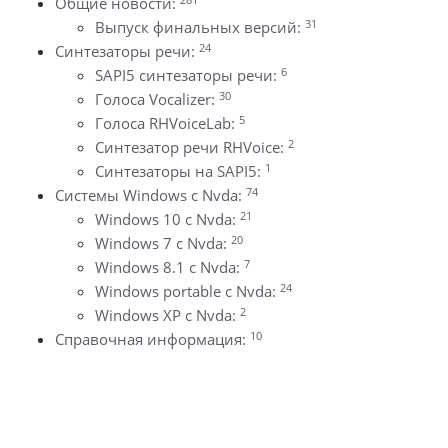
Общие новости:
31
Выпуск финальных версий:
24
Синтезаторы речи:
6
SAPI5 синтезаторы речи:
30
Голоса Vocalizer:
5
Голоса RHVoiceLab:
2
Синтезатор речи RHVoice:
1
Синтезаторы на SAPI5:
74
Системы Windows с Nvda:
21
Windows 10 с Nvda:
20
Windows 7 с Nvda:
7
Windows 8.1 с Nvda:
24
Windows portable с Nvda:
2
Windows XP с Nvda:
10
Справочная информация: