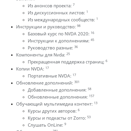
7
Из анонсов проекта:
1
Из дискуссионных листов:
1
Из международных сообществ:
98
Инструкции и руководство:
16
Базовый курс по NVDA 2020:
45
Инструкции к дополнениям:
36
Руководство разные:
25
Компоненты для Nvda:
6
Прекращенная поддержка страниц:
17
Копии NVDA:
17
Портативные NVDA:
301
Обновление дополнений:
58
Добавленные дополнения:
157
Обновленные дополнения:
13
Обучающий мультимедиа контент:
6
Курсы других авторов:
53
Курсы и подкасты от Zorro:
9
Слушать OnLine:
281