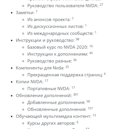
27
Руководство пользователя NVDA:
7
Заметки:
7
Из анонсов проекта:
1
Из дискуссионных листов:
1
Из международных сообществ:
98
Инструкции и руководство:
16
Базовый курс по NVDA 2020:
45
Инструкции к дополнениям:
36
Руководство разные:
25
Компоненты для Nvda:
6
Прекращенная поддержка страниц:
17
Копии NVDA:
17
Портативные NVDA:
301
Обновление дополнений:
58
Добавленные дополнения:
157
Обновленные дополнения:
13
Обучающий мультимедиа контент:
6
Курсы других авторов:
53