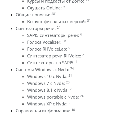
Курсы и подкасты от Zorro:
9
Слушать OnLine:
281
Общие новости:
31
Выпуск финальных версий:
24
Синтезаторы речи:
6
SAPI5 синтезаторы речи:
30
Голоса Vocalizer:
5
Голоса RHVoiceLab:
2
Синтезатор речи RHVoice:
1
Синтезаторы на SAPI5:
74
Системы Windows с Nvda:
21
Windows 10 с Nvda:
20
Windows 7 с Nvda:
7
Windows 8.1 с Nvda:
24
Windows portable с Nvda:
2
Windows XP с Nvda:
10
Справочная информация: