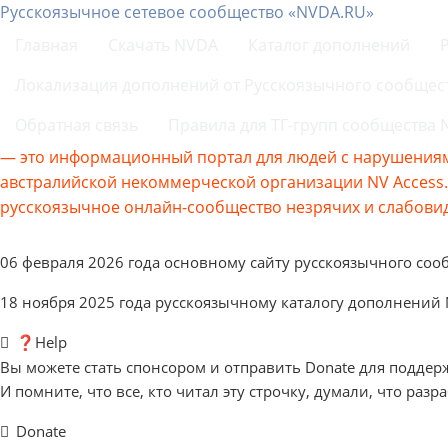
Русскоязычное сетевое сообщество «NVDA.RU»
Главная
Скачать NVDA
Каталог дополнений
Локализация дополнений от Русскоязычного сообщес
Обратная связь
Правила для ТГ-групп сообщества
— это информационный портал для людей с нарушениям
австралийской некоммерческой организации NV Acces
русскоязычное онлайн-сообщество незрячих и слабовид
06 февраля 2026 года основному сайту русскоязычного соо
18 ноября 2025 года русскоязычному каталогу дополнений
❓Help
Вы можете стать спонсором и отправить Donate для поддер
И помните, что все, кто читал эту строчку, думали, что разр
Donate