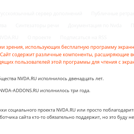
Русскоязычный сервер дополнений
Публичные ретра
тва
Синтезаторы речи
Документация по Nvda
П
 NVDA.RU
О проекте
Подписаться на RSS
и зрения, использующих бесплатную программу экранно
s.Сайт содержит различные компоненты, расширяющие 
ящих пользователей этой программы для чтения с экра
бщества NVDA.RU исполнилось двенадцать лет.
 NVDA-ADDONS.RU исполнилось три года.
жки социального проекта NVDA.RU или просто поблагодарит
аботчика сайта кто-то обязательно поддержит, но это буду не