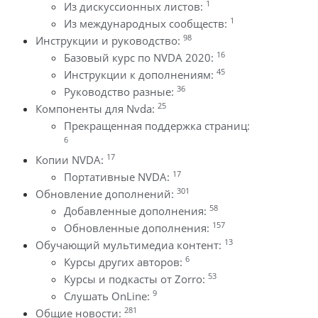
1
Из дискуссионных листов:
1
Из международных сообществ:
98
Инструкции и руководство:
16
Базовый курс по NVDA 2020:
45
Инструкции к дополнениям:
36
Руководство разные:
25
Компоненты для Nvda:
Прекращенная поддержка страниц:
6
17
Копии NVDA:
17
Портативные NVDA:
301
Обновление дополнений:
58
Добавленные дополнения:
157
Обновленные дополнения:
13
Обучающий мультимедиа контент:
6
Курсы других авторов:
53
Курсы и подкасты от Zorro:
9
Слушать OnLine:
281
Общие новости: