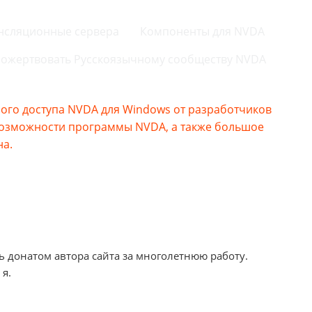
нсляционные сервера
Компоненты для NVDA
ожертвовать Русскоязычному сообществу NVDA
го доступа NVDA для Windows от разработчиков
возможности программы NVDA, а также большое
на.
ь донатом автора сайта за многолетнюю работу.
 я.