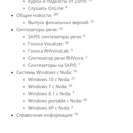
Курсы и подкасты от Zorro:
9
Слушать OnLine:
281
Общие новости:
31
Выпуск финальных версий:
24
Синтезаторы речи:
6
SAPI5 синтезаторы речи:
30
Голоса Vocalizer:
5
Голоса RHVoiceLab:
2
Синтезатор речи RHVoice:
1
Синтезаторы на SAPI5:
74
Системы Windows с Nvda:
21
Windows 10 с Nvda:
20
Windows 7 с Nvda:
7
Windows 8.1 с Nvda:
24
Windows portable с Nvda:
2
Windows XP с Nvda:
10
Справочная информация: