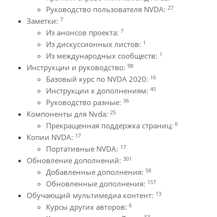
27
Руководство пользователя NVDA:
7
Заметки:
7
Из анонсов проекта:
1
Из дискуссионных листов:
1
Из международных сообществ:
98
Инструкции и руководство:
16
Базовый курс по NVDA 2020:
45
Инструкции к дополнениям:
36
Руководство разные:
25
Компоненты для Nvda:
6
Прекращенная поддержка страниц:
17
Копии NVDA:
17
Портативные NVDA:
301
Обновление дополнений:
58
Добавленные дополнения:
157
Обновленные дополнения:
13
Обучающий мультимедиа контент:
6
Курсы других авторов:
53