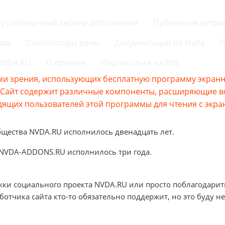
Русскоязычный сервер дополнений
Публичные ретра
тва
Синтезаторы речи
Документация по Nvda
П
 NVDA.RU
О проекте
Подписаться на RSS
и зрения, использующих бесплатную программу экранно
s.Сайт содержит различные компоненты, расширяющие 
ящих пользователей этой программы для чтения с экра
бщества NVDA.RU исполнилось двенадцать лет.
 NVDA-ADDONS.RU исполнилось три года.
жки социального проекта NVDA.RU или просто поблагодарит
аботчика сайта кто-то обязательно поддержит, но это буду не