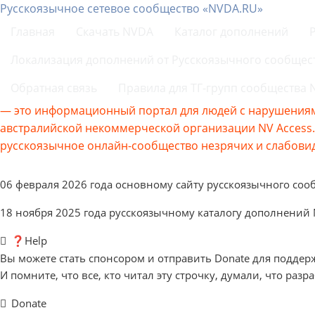
Русскоязычное сетевое сообщество «NVDA.RU»
Главная
Скачать NVDA
Каталог дополнений
Локализация дополнений от Русскоязычного сообщес
Обратная связь
Правила для ТГ-групп сообщества
— это информационный портал для людей с нарушениям
австралийской некоммерческой организации NV Acces
русскоязычное онлайн-сообщество незрячих и слабовид
06 февраля 2026 года основному сайту русскоязычного соо
18 ноября 2025 года русскоязычному каталогу дополнений
❓Help
Вы можете стать спонсором и отправить Donate для поддер
И помните, что все, кто читал эту строчку, думали, что разр
Donate