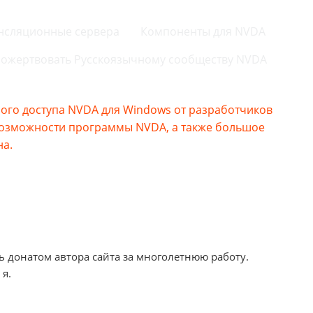
нсляционные сервера
Компоненты для NVDA
ожертвовать Русскоязычному сообществу NVDA
го доступа NVDA для Windows от разработчиков
возможности программы NVDA, а также большое
на.
ь донатом автора сайта за многолетнюю работу.
 я.