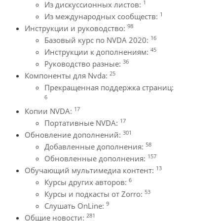
1
Из дискуссионных листов:
1
Из международных сообществ:
98
Инструкции и руководство:
16
Базовый курс по NVDA 2020:
45
Инструкции к дополнениям:
36
Руководство разные:
25
Компоненты для Nvda:
Прекращенная поддержка страниц:
6
17
Копии NVDA:
17
Портативные NVDA:
301
Обновление дополнений:
58
Добавленные дополнения:
157
Обновленные дополнения:
13
Обучающий мультимедиа контент:
6
Курсы других авторов:
53
Курсы и подкасты от Zorro:
9
Слушать OnLine:
281
Общие новости: