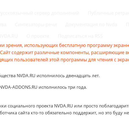
Русскоязычный сервер дополнений
Публичные ретра
тва
Синтезаторы речи
Документация по Nvda
П
 NVDA.RU
О проекте
Подписаться на RSS
и зрения, использующих бесплатную программу экранно
s.Сайт содержит различные компоненты, расширяющие 
ящих пользователей этой программы для чтения с экра
бщества NVDA.RU исполнилось двенадцать лет.
 NVDA-ADDONS.RU исполнилось три года.
жки социального проекта NVDA.RU или просто поблагодарит
аботчика сайта кто-то обязательно поддержит, но это буду не