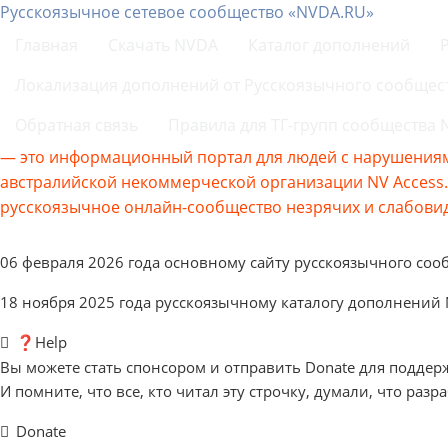
Русскоязычное сетевое сообщество «NVDA.RU»
Главная
Скачать NVDA
Каталог дополнений
Локализация дополнений от Русскоязычного сообщес
Обратная связь
Правила для ТГ-групп сообщества
— это информационный портал для людей с нарушениям
австралийской некоммерческой организации NV Acces
русскоязычное онлайн-сообщество незрячих и слабовид
06 февраля 2026 года основному сайту русскоязычного соо
18 ноября 2025 года русскоязычному каталогу дополнений
❓Help
Вы можете стать спонсором и отправить Donate для поддер
И помните, что все, кто читал эту строчку, думали, что разр
Donate