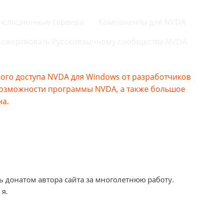
нсляционные сервера
Компоненты для NVDA
ожертвовать Русскоязычному сообществу NVDA
го доступа NVDA для Windows от разработчиков
возможности программы NVDA, а также большое
на.
ь донатом автора сайта за многолетнюю работу.
 я.