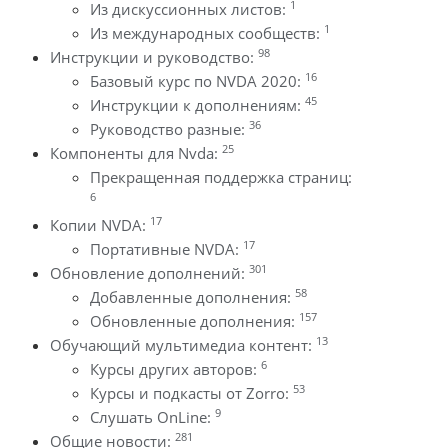
1
Из дискуссионных листов:
1
Из международных сообществ:
98
Инструкции и руководство:
16
Базовый курс по NVDA 2020:
45
Инструкции к дополнениям:
36
Руководство разные:
25
Компоненты для Nvda:
Прекращенная поддержка страниц:
6
17
Копии NVDA:
17
Портативные NVDA:
301
Обновление дополнений:
58
Добавленные дополнения:
157
Обновленные дополнения:
13
Обучающий мультимедиа контент:
6
Курсы других авторов:
53
Курсы и подкасты от Zorro:
9
Слушать OnLine:
281
Общие новости: