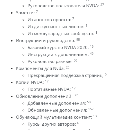
27
Руководство пользователя NVDA:
7
Заметки:
7
Из анонсов проекта:
1
Из дискуссионных листов:
1
Из международных сообществ:
98
Инструкции и руководство:
16
Базовый курс по NVDA 2020:
45
Инструкции к дополнениям:
36
Руководство разные:
25
Компоненты для Nvda:
6
Прекращенная поддержка страниц:
17
Копии NVDA:
17
Портативные NVDA:
301
Обновление дополнений:
58
Добавленные дополнения:
157
Обновленные дополнения:
13
Обучающий мультимедиа контент:
6
Курсы других авторов:
53