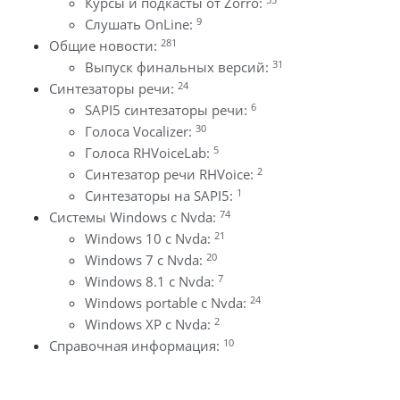
Курсы и подкасты от Zorro:
9
Слушать OnLine:
281
Общие новости:
31
Выпуск финальных версий:
24
Синтезаторы речи:
6
SAPI5 синтезаторы речи:
30
Голоса Vocalizer:
5
Голоса RHVoiceLab:
2
Синтезатор речи RHVoice:
1
Синтезаторы на SAPI5:
74
Системы Windows с Nvda:
21
Windows 10 с Nvda:
20
Windows 7 с Nvda:
7
Windows 8.1 с Nvda:
24
Windows portable с Nvda:
2
Windows XP с Nvda:
10
Справочная информация: