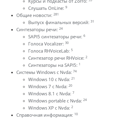
Курсы и подкасты от Zorro:
9
Слушать OnLine:
281
Общие новости:
31
Выпуск финальных версий:
24
Синтезаторы речи:
6
SAPI5 синтезаторы речи:
30
Голоса Vocalizer:
5
Голоса RHVoiceLab:
2
Синтезатор речи RHVoice:
1
Синтезаторы на SAPI5:
74
Системы Windows с Nvda:
21
Windows 10 с Nvda:
20
Windows 7 с Nvda:
7
Windows 8.1 с Nvda:
24
Windows portable с Nvda:
2
Windows XP с Nvda:
10
Справочная информация: