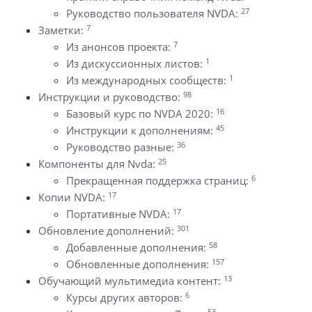
27
Руководство пользователя NVDA:
7
Заметки:
7
Из анонсов проекта:
1
Из дискуссионных листов:
1
Из международных сообществ:
98
Инструкции и руководство:
16
Базовый курс по NVDA 2020:
45
Инструкции к дополнениям:
36
Руководство разные:
25
Компоненты для Nvda:
6
Прекращенная поддержка страниц:
17
Копии NVDA:
17
Портативные NVDA:
301
Обновление дополнений:
58
Добавленные дополнения:
157
Обновленные дополнения:
13
Обучающий мультимедиа контент:
6
Курсы других авторов:
53