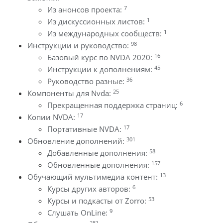
7
Из анонсов проекта:
1
Из дискуссионных листов:
1
Из международных сообществ:
98
Инструкции и руководство:
16
Базовый курс по NVDA 2020:
45
Инструкции к дополнениям:
36
Руководство разные:
25
Компоненты для Nvda:
6
Прекращенная поддержка страниц:
17
Копии NVDA:
17
Портативные NVDA:
301
Обновление дополнений:
58
Добавленные дополнения:
157
Обновленные дополнения:
13
Обучающий мультимедиа контент:
6
Курсы других авторов:
53
Курсы и подкасты от Zorro:
9
Слушать OnLine:
281