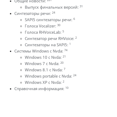
Общие новости:
31
Выпуск финальных версий:
24
Синтезаторы речи:
6
SAPI5 синтезаторы речи:
30
Голоса Vocalizer:
5
Голоса RHVoiceLab:
2
Синтезатор речи RHVoice:
1
Синтезаторы на SAPI5:
74
Системы Windows с Nvda:
21
Windows 10 с Nvda:
20
Windows 7 с Nvda:
7
Windows 8.1 с Nvda:
24
Windows portable с Nvda:
2
Windows XP с Nvda:
10
Справочная информация: