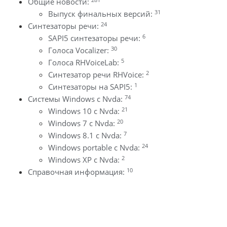
Общие новости:
31
Выпуск финальных версий:
24
Синтезаторы речи:
6
SAPI5 синтезаторы речи:
30
Голоса Vocalizer:
5
Голоса RHVoiceLab:
2
Синтезатор речи RHVoice:
1
Синтезаторы на SAPI5:
74
Системы Windows с Nvda:
21
Windows 10 с Nvda:
20
Windows 7 с Nvda:
7
Windows 8.1 с Nvda:
24
Windows portable с Nvda:
2
Windows XP с Nvda:
10
Справочная информация: