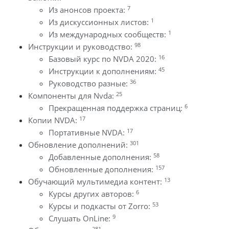
7
Из анонсов проекта:
1
Из дискуссионных листов:
1
Из международных сообществ:
98
Инструкции и руководство:
16
Базовый курс по NVDA 2020:
45
Инструкции к дополнениям:
36
Руководство разные:
25
Компоненты для Nvda:
6
Прекращенная поддержка страниц:
17
Копии NVDA:
17
Портативные NVDA:
301
Обновление дополнений:
58
Добавленные дополнения:
157
Обновленные дополнения:
13
Обучающий мультимедиа контент:
6
Курсы других авторов:
53
Курсы и подкасты от Zorro:
9
Слушать OnLine:
281