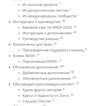
7
Из анонсов проекта:
1
Из дискуссионных листов:
1
Из международных сообществ:
98
Инструкции и руководство:
16
Базовый курс по NVDA 2020:
45
Инструкции к дополнениям:
36
Руководство разные:
25
Компоненты для Nvda:
6
Прекращенная поддержка страниц:
17
Копии NVDA:
17
Портативные NVDA:
301
Обновление дополнений:
58
Добавленные дополнения:
157
Обновленные дополнения:
13
Обучающий мультимедиа контент:
6
Курсы других авторов:
53
Курсы и подкасты от Zorro:
9
Слушать OnLine:
281