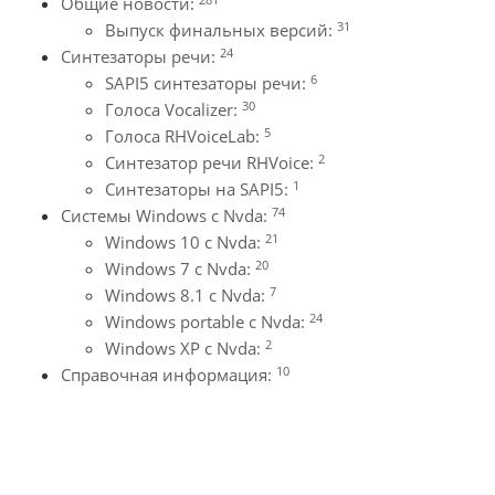
Общие новости:
31
Выпуск финальных версий:
24
Синтезаторы речи:
6
SAPI5 синтезаторы речи:
30
Голоса Vocalizer:
5
Голоса RHVoiceLab:
2
Синтезатор речи RHVoice:
1
Синтезаторы на SAPI5:
74
Системы Windows с Nvda:
21
Windows 10 с Nvda:
20
Windows 7 с Nvda:
7
Windows 8.1 с Nvda:
24
Windows portable с Nvda:
2
Windows XP с Nvda:
10
Справочная информация: