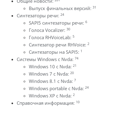
Общие новости:
31
Выпуск финальных версий:
24
Синтезаторы речи:
6
SAPI5 синтезаторы речи:
30
Голоса Vocalizer:
5
Голоса RHVoiceLab:
2
Синтезатор речи RHVoice:
1
Синтезаторы на SAPI5:
74
Системы Windows с Nvda:
21
Windows 10 с Nvda:
20
Windows 7 с Nvda:
7
Windows 8.1 с Nvda:
24
Windows portable с Nvda:
2
Windows XP с Nvda:
10
Справочная информация: