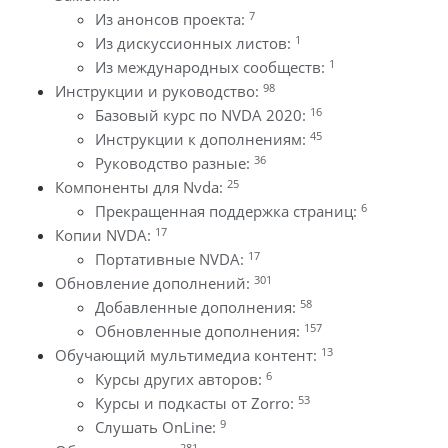
7
Из анонсов проекта:
1
Из дискуссионных листов:
1
Из международных сообществ:
98
Инструкции и руководство:
16
Базовый курс по NVDA 2020:
45
Инструкции к дополнениям:
36
Руководство разные:
25
Компоненты для Nvda:
6
Прекращенная поддержка страниц:
17
Копии NVDA:
17
Портативные NVDA:
301
Обновление дополнений:
58
Добавленные дополнения:
157
Обновленные дополнения:
13
Обучающий мультимедиа контент:
6
Курсы других авторов:
53
Курсы и подкасты от Zorro:
9
Слушать OnLine:
281