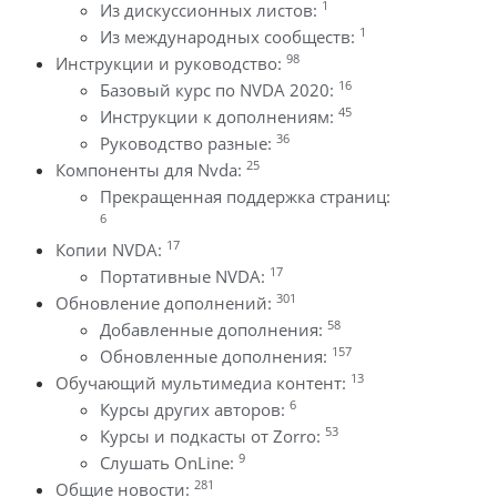
1
Из дискуссионных листов:
1
Из международных сообществ:
98
Инструкции и руководство:
16
Базовый курс по NVDA 2020:
45
Инструкции к дополнениям:
36
Руководство разные:
25
Компоненты для Nvda:
Прекращенная поддержка страниц:
6
17
Копии NVDA:
17
Портативные NVDA:
301
Обновление дополнений:
58
Добавленные дополнения:
157
Обновленные дополнения:
13
Обучающий мультимедиа контент:
6
Курсы других авторов:
53
Курсы и подкасты от Zorro:
9
Слушать OnLine:
281
Общие новости: