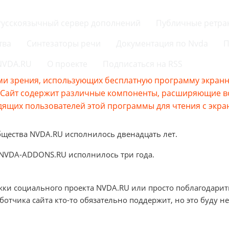
Русскоязычный сервер дополнений
Публичные ретра
тва
Синтезаторы речи
Документация по Nvda
П
 NVDA.RU
О проекте
Подписаться на RSS
и зрения, использующих бесплатную программу экранно
s.Сайт содержит различные компоненты, расширяющие 
ящих пользователей этой программы для чтения с экра
бщества NVDA.RU исполнилось двенадцать лет.
 NVDA-ADDONS.RU исполнилось три года.
жки социального проекта NVDA.RU или просто поблагодарит
аботчика сайта кто-то обязательно поддержит, но это буду не