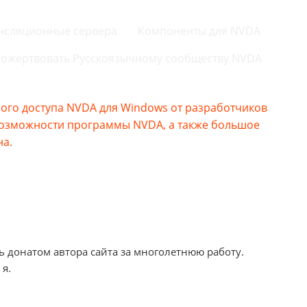
нсляционные сервера
Компоненты для NVDA
ожертвовать Русскоязычному сообществу NVDA
го доступа NVDA для Windows от разработчиков
возможности программы NVDA, а также большое
на.
ь донатом автора сайта за многолетнюю работу.
 я.