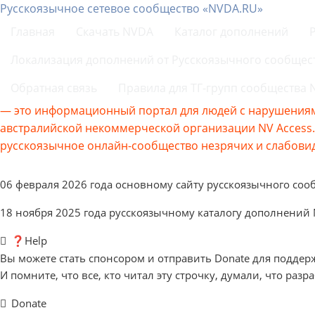
Русскоязычное сетевое сообщество «NVDA.RU»
Главная
Скачать NVDA
Каталог дополнений
Локализация дополнений от Русскоязычного сообщес
Обратная связь
Правила для ТГ-групп сообщества
— это информационный портал для людей с нарушениям
австралийской некоммерческой организации NV Acces
русскоязычное онлайн-сообщество незрячих и слабовид
06 февраля 2026 года основному сайту русскоязычного соо
18 ноября 2025 года русскоязычному каталогу дополнений
❓Help
Вы можете стать спонсором и отправить Donate для поддер
И помните, что все, кто читал эту строчку, думали, что разр
Donate