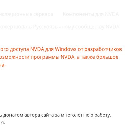
нсляционные сервера
Компоненты для NVDA
ожертвовать Русскоязычному сообществу NVDA
го доступа NVDA для Windows от разработчиков
возможности программы NVDA, а также большое
на.
ь донатом автора сайта за многолетнюю работу.
 я.