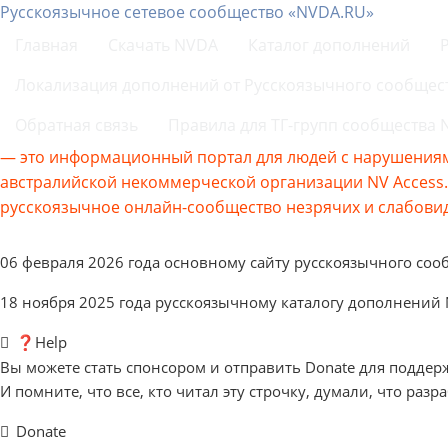
Русскоязычное сетевое сообщество «NVDA.RU»
Главная
Скачать NVDA
Каталог дополнений
Локализация дополнений от Русскоязычного сообщес
Обратная связь
Правила для ТГ-групп сообщества
— это информационный портал для людей с нарушениям
австралийской некоммерческой организации NV Acces
русскоязычное онлайн-сообщество незрячих и слабовид
06 февраля 2026 года основному сайту русскоязычного соо
18 ноября 2025 года русскоязычному каталогу дополнений
❓Help
Вы можете стать спонсором и отправить Donate для поддер
И помните, что все, кто читал эту строчку, думали, что разр
Donate