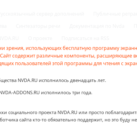
Русскоязычный сервер дополнений
Публичные ретра
тва
Синтезаторы речи
Документация по Nvda
П
 NVDA.RU
О проекте
Подписаться на RSS
и зрения, использующих бесплатную программу экранно
s.Сайт содержит различные компоненты, расширяющие 
ящих пользователей этой программы для чтения с экра
бщества NVDA.RU исполнилось двенадцать лет.
 NVDA-ADDONS.RU исполнилось три года.
жки социального проекта NVDA.RU или просто поблагодарит
аботчика сайта кто-то обязательно поддержит, но это буду не