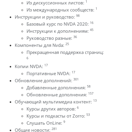
1
Из дискуссионных листов:
1
Из международных сообществ:
98
Инструкции и руководство:
16
Базовый курс по NVDA 2020:
45
Инструкции к дополнениям:
36
Руководство разные:
25
Компоненты для Nvda:
Прекращенная поддержка страниц:
6
17
Копии NVDA:
17
Портативные NVDA:
301
Обновление дополнений:
58
Добавленные дополнения:
157
Обновленные дополнения:
13
Обучающий мультимедиа контент:
6
Курсы других авторов:
53
Курсы и подкасты от Zorro:
9
Слушать OnLine:
281
Общие новости: