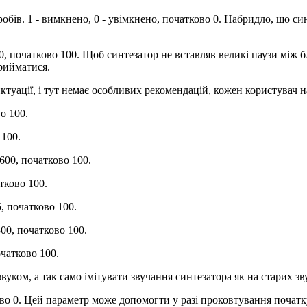
робів. 1 - вимкнено, 0 - увімкнено, початково 0. Набридло, що син
 500, початково 100. Щоб синтезатор не вставляв великі паузи між
прийматися.
нктуації, і тут немає особливих рекомендацій, кожен користувач 
о 100.
 100.
 600, початково 100.
атково 100.
5, початково 100.
300, початково 100.
очатково 100.
уком, а так само імітувати звучання синтезатора як на старих з
тково 0. Цей параметр може допомогти у разі проковтування поча