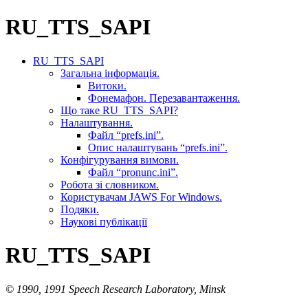
RU_TTS_SAPI
RU_TTS_SAPI
Загальна інформація.
Витоки.
Фонемафон. Перезавантаження.
Що таке RU_TTS_SAPI?
Налаштування.
Файл “prefs.ini”.
Опис налаштувань “prefs.ini”.
Конфігурування вимови.
Файл “pronunc.ini”.
Робота зі словником.
Користувачам JAWS For Windows.
Подяки.
Наукові публікації
RU_TTS_SAPI
© 1990, 1991 Speech Research Laboratory, Minsk