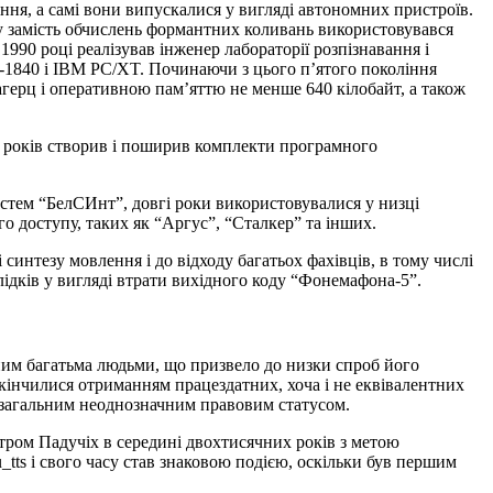
ння, а самі вони випускалися у вигляді автономних пристроїв.
у замість обчислень формантних коливань використовувався
990 році реалізував інженер лабораторії розпізнавання і
-1840 і IBM PC/XT. Починаючи з цього п’ятого покоління
герц і оперативною пам’яттю не менше 640 кілобайт, а також
 років створив і поширив комплекти програмного
стем “БелСИнт”, довгі роки використовувалися у низці
о доступу, таких як “Аргус”, “Сталкер” та інших.
синтезу мовлення і до відходу багатьох фахівців, в тому числі
слідків у вигляді втрати вихідного коду “Фонемафона-5”.
ним багатьма людьми, що призвело до низки спроб його
акінчилися отриманням працездатних, хоча і не еквівалентних
ні загальним неоднозначним правовим статусом.
тром Падучіх в середині двохтисячних років з метою
ts і свого часу став знаковою подією, оскільки був першим