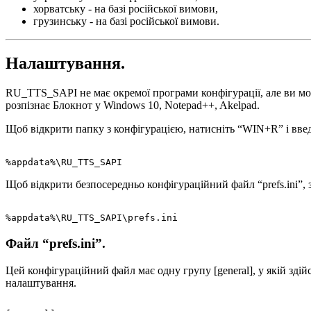
хорватську - на базі російської вимови,
грузинську - на базі російської вимови.
Налаштування.
RU_TTS_SAPI не має окремої програми конфігурації, але ви мо
розпізнає Блокнот у Windows 10, Notepad++, Akelpad.
Щоб відкрити папку з конфігурацією, натисніть “WIN+R” і введ
Щоб відкрити безпосередньо конфігураційний файл “prefs.ini”, 
Файл “prefs.ini”.
Цей конфігураційний файл має одну групу [general], у якій з
налаштування.