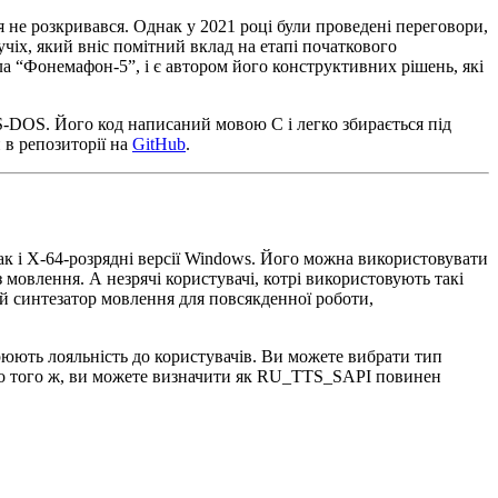
я не розкривався. Однак у 2021 році були проведені переговори,
дучіх, який вніс помітний вклад на етапі початкового
а “Фонемафон-5”, і є автором його конструктивних рішень, які
S-DOS. Його код написаний мовою C і легко збирається під
 в репозиторії на
GitHub
.
к і X-64-розрядні версії Windows. Його можна використовувати
з мовлення. А незрячі користувачі, котрі використовують такі
ий синтезатор мовлення для повсякденної роботи,
юють лояльність до користувачів. Ви можете вибрати тип
. До того ж, ви можете визначити як RU_TTS_SAPI повинен