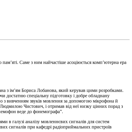
 пам’яті. Саме з ним найчастіше асоціюється комп’ютерна ера
зана з ім’ям Бориса Лобанова, який керував цими розробками.
ючи достатню спеціальну підготовку і добре обладнану
о з вивченням звуків мовлення за допомогою мікрофона й
 Людмилою Чистович, і отримав від неї низку цінних порад з
немофон веде до фонемографа”.
ми в галузі аналізу мовленнєвих сигналів для систем
нєвих сигналів при кафедрі радіоприймальних пристроїв