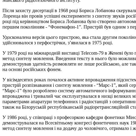
Мінського радіотехнічного інституту.
Після захисту дисертації в 1968 році Бориса Лобанова скерувал
Лоренца він провів успішні експерименти з синтезу звуків рос
році під керівництвом Бориса Лобанова було створено автоном
першим поколінням - “Фонемафон-1”. Пристрій був одним з пер
Удосконалена версія цього пристрою, яка стала другим поколінн
здійснювалося з перфострічки, з’явилася в 1975 році.
У 1979 році на міжнародній виставці Telecom-79 в Женеві бул
метод синтезу мовлення. Введення тексту в нього було можливим
демонстрував здатність розмовляти не лише російською, але та
на основі російських фонем.
У вісімдесятих роках почалося активне впровадження підсисте
пристрій розпізнавання і синтезу мовлення - “Марс-1”, який с
“Марс-1” було розроблено систему автоматичного інформуванн
впроваджена і тривалий час експлуатувалася в низці великих м
параметрами апаратури телефонних і радіостанцій з оперативн
також на Білоруській республіканській радіоретрансляційній ст
У 1986 році, у співпраці з професоркою кафедри фонетики Мін
демонструвалася на Всесвітньому конгресі фонетичних наук 1
метод синтезу мовлення і на додачу до чоловічого, отримало і 