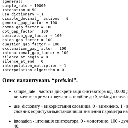
[general]

sample_rate = 10000

intonation = 50

use_dictionary = 1

disable_decimal_fractions = 0

general_gap_factor = 100

comma_gap_factor = 100

dot_gap_factor = 100

semicolon_gap_factor = 100

colon_gap_factor = 100

question_gap_factor = 100

exclamation_gap_factor = 100

intonational_gap_factor = 100

silence_at_begin = 0

silence_at_end = 0

interpolation_multiplier = 1

Опис налаштувань “prefs.ini”.
sample_rate - частота дискретизації синтезатора від 100
ви хочете отримати звучання, подібне до Speaking mouse, 
use_dictionary - використання словника. 0 - вимкнено, 1
словник користувача,встановивши значення параметра на
intonation - інтонація синтезатора, 0 - монотонно, 100 -
40.