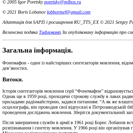
© 2005 Igor Poretsky
poretsky@mlbox.ru
© 2021 Boris Lobanov
lobbormef@gmail.com
Адаптація для SAPI5 і росширення RU_TTS_EX © 2021 Sergey Par
Величезна подяка
Тифлокомп
За опубліковану інформацію про с
Загальна інформація.
Фонемафон - один із найстаріших синтезаторів мовлення, відом
дев’яностих.
Витоки.
Історія синтезаторів мовлення серії “Фонемафон” відраховуєтьс
Однак ще в 1959 році, проходячи строкову службу в лавах радян
приладами радіомайстерню, задався питанням: “А як же влашт
осцилографа, він проводив свої відпускні в Петрозаводській б
проведення досліджень мовлення. Зберігся документальний за
Після завершення служби в армії в 1961 році Борис Лобанов вс
розпізнавання і синтезу мовлення. У 1966 році він організував