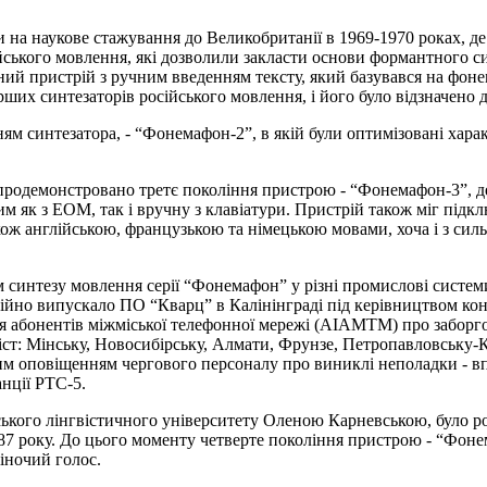
и на наукове стажування до Великобританії в 1969-1970 роках, д
ійського мовлення, які дозволили закласти основи формантного с
ний пристрій з ручним введенням тексту, який базувався на фон
ших синтезаторів російського мовлення, і його було відзначен
ям синтезатора, - “Фонемафон-2”, в якій були оптимізовані хара
о продемонстровано третє покоління пристрою - “Фонемафон-3”,
 як з ЕОМ, так і вручну з клавіатури. Пристрій також міг підкл
кож англійською, французькою та німецькою мовами, хоча і з сил
м синтезу мовлення серії “Фонемафон” у різні промислові систе
ерійно випускало ПО “Кварц” в Калінінграді під керівництвом ко
я абонентів міжміської телефонної мережі (АІАМТМ) про заборг
іст: Мінську, Новосибірську, Алмати, Фрунзе, Петропавловську-
им оповіщенням чергового персоналу про виниклі неполадки - вп
анції РТС-5.
ського лінгвістичного університету Оленою Карневською, було р
987 року. До цього моменту четверте покоління пристрою - “Фо
жіночий голос.