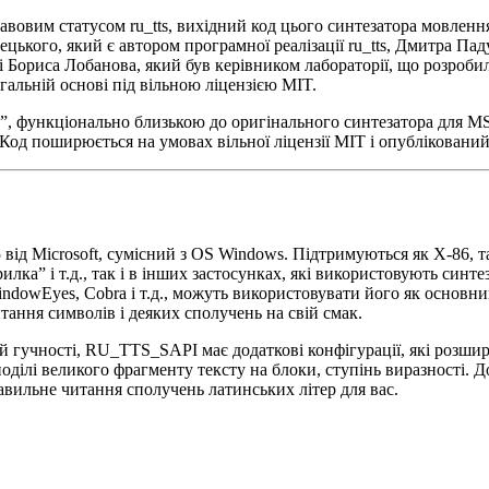
авовим статусом ru_tts, вихідний код цього синтезатора мовленн
рецького, який є автором програмної реалізації ru_tts, Дмитра Па
Бориса Лобанова, який був керівником лабораторії, що розробил
легальній основі під вільною ліцензією MIT.
5”, функціонально близькою до оригінального синтезатора для M
. Код поширюється на умовах вільної ліцензії MIT і опублікований
 Microsoft, сумісний з OS Windows. Підтримуються як X-86, та
лка” і т.д., так і в інших застосунках, які використовують синте
indowEyes, Cobra і т.д., можуть використовувати його як основн
ання символів і деяких сполучень на свій смак.
 гучності, RU_TTS_SAPI має додаткові конфігурації, які розшир
поділі великого фрагменту тексту на блоки, ступінь виразності
правильне читання сполучень латинських літер для вас.