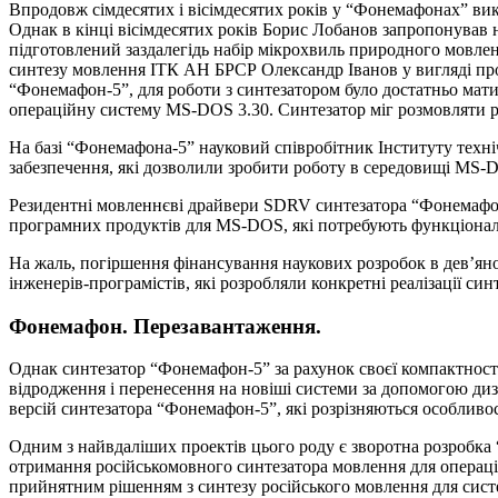
Впродовж сімдесятих і вісімдесятих років у “Фонемафонах” вик
Однак в кінці вісімдесятих років Борис Лобанов запропонував
підготовлений заздалегідь набір мікрохвиль природного мовленн
синтезу мовлення ІТК АН БРСР Олександр Іванов у вигляді пр
“Фонемафон-5”, для роботи з синтезатором було достатньо мат
операційну систему MS-DOS 3.30. Синтезатор міг розмовляти 
На базі “Фонемафона-5” науковий співробітник Інституту тех
забезпечення, які дозволили зробити роботу в середовищі MS-
Резидентні мовленнєві драйвери SDRV синтезатора “Фонемафон
програмних продуктів для MS-DOS, які потребують функціональн
На жаль, погіршення фінансування наукових розробок в дев’янос
інженерів-програмістів, які розробляли конкретні реалізації си
Фонемафон. Перезавантаження.
Однак синтезатор “Фонемафон-5” за рахунок своєї компактност
відродження і перенесення на новіші системи за допомогою диз
версій синтезатора “Фонемафон-5”, які розрізняються особливос
Одним з найвдаліших проектів цього роду є зворотна розробка 
отримання російськомовного синтезатора мовлення для операцій
прийнятним рішенням з синтезу російського мовлення для систе