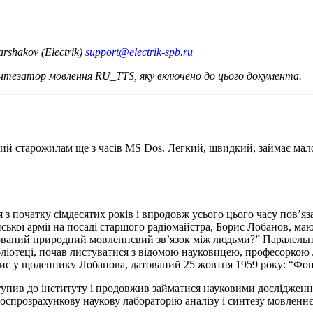
shakov (Electrik)
support@electrik-spb.ru
интезатор мовлення RU_TTS, яку включено до цього документа.
ий старожилам ще з часів MS Dos. Легкий, швидкий, займає мало
я з початку сімдесятих років і впродовж усього цього часу пов’я
ської армії на посаді старшого радіомайстра, Борис Лобанов, ма
ований природний мовленнєвий зв’язок між людьми?” Паралельн
ібліотеці, почав листуватися з відомою науковицею, професоркою
пис у щоденнику Лобанова, датований 25 жовтня 1959 року: “Фо
тупив до інституту і продовжив займатися науковими дослідження
 госпрозрахункову наукову лабораторію аналізу і синтезу мовлен