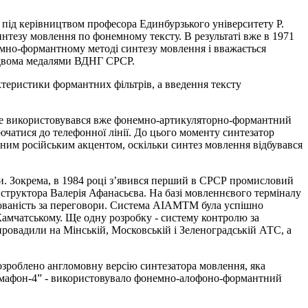
е під керівництвом професора Единбурзького університету Р.
интезу мовлення по фонемному тексту. В результаті вже в 1971
емно-формантному методі синтезу мовлення і вважається
о двома медалями ВДНГ СРСР.
ктеристики формантних фільтрів, а введення тексту
 де використовувався вже фонемно-артикуляторно-формантний
ючатися до телефонної лінії. До цього моменту синтезатор
ьним російським акцентом, оскільки синтез мовлення відбувався
ми. Зокрема, в 1984 році з’явився перший в СРСР промисловий
нструктора Валерія Афанасьєва. На базі мовленнєвого терміналу
ованість за переговори. Система АІАМТМ була успішно
Камчатському. Ще одну розробку - систему контролю за
ровадили на Мінській, Московській і Зеленоградській АТС, а
озроблено англомовну версію синтезатора мовлення, яка
немафон-4” - використовувало фонемно-алофоно-формантний