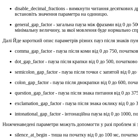
disable_decimal_fractions - вимкнути читання десяткових д
встановіть значення параметра на одиницю.
general_gap_factor - загальна пауза між фразами від 0 до
мінімальну величину, за якої мовлення буде нормально с
Далі Йде короткий опис параметрів різних пауз після знаків пу
comma_gap_factor - пауза після коми від 0 до 750, початков
dot_gap_factor - пауза після крапки від 0 до 500, початково
semicolon_gap_factor - пауза після точки с запятой від 0 до
colon_gap_factor - пауза після двокрапки від 0 до 600, поч
question_gap_factor - пауза після знака питання від 0 до 37
exclamation_gap_factor - пауза після знака оклику від 0 до 
intonational_gap_factor - інтонаційна пауза від 0 до 1000, п
Нижченаведені параметри можуть допомогти у разі проблем зі зв
silence_at_begin - тиша на початку від 0 до 100 мс, поча