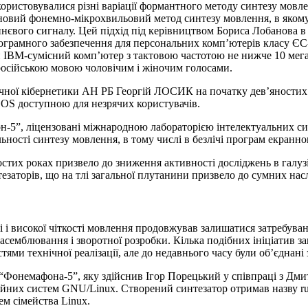
ористовувалися різні варіації формантного методу синтезу мовле
 новий фонемно-мікрохвильовий метод синтезу мовлення, в яком
євого сигналу. Цей підхід під керівництвом Бориса Лобанова в 1
ограмного забезпечення для персональних комп’ютерів класу ЄС
и IBM-сумісний комп’ютер з тактовою частотою не нижче 10 мега
російською мовою чоловічим і жіночим голосами.
нічної кібернетики АН РБ Георгій ЛОСИК на початку дев’яностих
DOS доступною для незрячих користувачів.
-5”, ліцензовані міжнародною лабораторією інтелектуальних си
ості синтезу мовлення, в тому числі в безлічі програм екранног
тих роках призвело до зниження активності досліджень в галузі 
нтезаторів, що на тлі загальної плутанини призвело до сумних на
і і високої чіткості мовлення продовжував залишатися затребува
асемблювання і зворотної розробки. Кілька подібних ініціатив з
тями технічної реалізації, але до недавнього часу були об’єдна
“Фонемафона-5”, яку здійснив Ігор Порецький у співпраці з Дми
них систем GNU/Linux. Створений синтезатор отримав назву ru_t
м сімейства Linux.