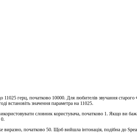
00 до 11025 герц, початково 10000. Для любителів звучання ста
тоді встановіть значення параметра на 11025.
 - використовувати словник користувача, початково 1. Якщо ви ба
 0.
 дуже виразно, початково 50. Щоб вийшла інтонація, подібна до Sp