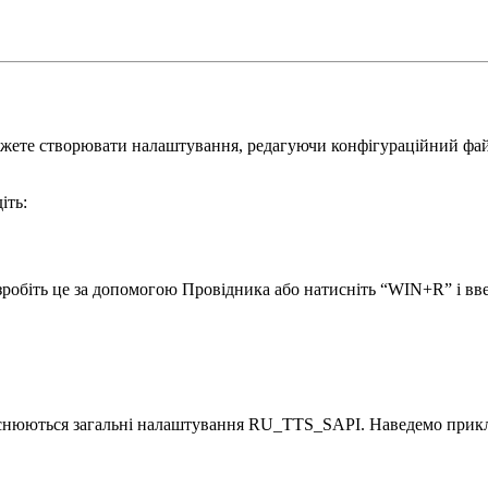
жете створювати налаштування, редагуючи конфігураційний файл.
іть:
зробіть це за допомогою Провідника або натисніть “WIN+R” і вве
дійснюються загальні налаштування RU_TTS_SAPI. Наведемо прик