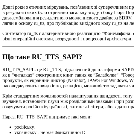
Довгі роки з етичних міркувань, пов’язаних зі суперечливим пр
в результаті яких було отримано загальну згоду з боку Ігоря По
дизасемблювання резидентного мовленнєвого драйвера SDRV, і 
лягли в основу ru_tts, про публікацію вихідного коду ru_tts на 
Синтезатор ru_tts є альтернативною реалізацією “Фонемафона-
різні операційні системи, розрядності і процесорні архітектури
Що таке RU_TTS_SAPI?
RU_TTS_SAPI - це RU_TTS, підключений до платформи SAPI5 від
як в “читалках” електронних книг, таких як “Балаболка”, “Говори
продукти, як екранний диктор (Narrator), JAWS For Windows, W
насолоджуючись швидкістю, реакцією, можливістю задавати чит
Крім стандартних можливостей налаштування швидкості, тону й
звучання, встановити паузи між розділовими знаками і при роз
озвучувати російські/українські, латинські літери, або задати 
Наразі RU_TTS_SAPI підтримує такі мови:
російську,
українську - не має фрикативної Г,